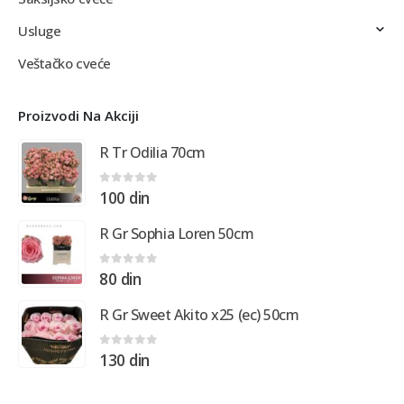
Usluge
Veštačko cveće
Proizvodi Na Akciji
R Tr Odilia 70cm
0
out of 5
100
din
R Gr Sophia Loren 50cm
0
out of 5
80
din
R Gr Sweet Akito x25 (ec) 50cm
0
out of 5
130
din