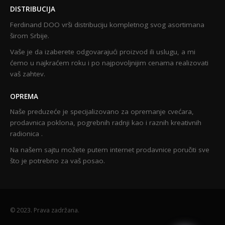
DISTRIBUCIJA
Ferdinand DOO vrši distribuciju kompletnog svog asortimana
širom Srbije.
Vaše je da izaberete odgovarajući proizvod ili uslugu, a mi
ćemo u najkraćem roku i po najpovoljnijim cenama realizovati
vaš zahtev.
OPREMA
Naše preduzeće je specijalizovano za opremanje cvećara,
prodavnica poklona, pogrebnih radnji kao i raznih kreativnih
radionica .
Na našem sajtu možete putem internet prodavnice poručiti sve
što je potrebno za vaš posao.
© 2023. Prava zadržana.