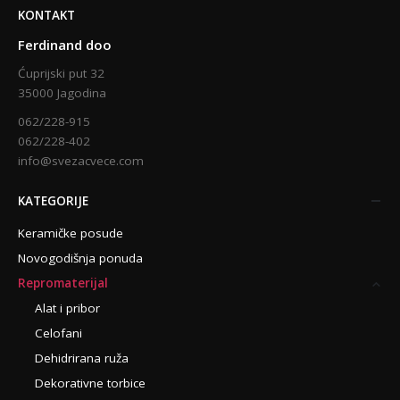
KONTAKT
Ferdinand doo
Ćuprijski put 32
35000 Jagodina
062/228-915
062/228-402
info@svezacvece.com
KATEGORIJE
Keramičke posude
Novogodišnja ponuda
Repromaterijal
Alat i pribor
Celofani
Dehidrirana ruža
Dekorativne torbice