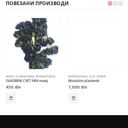
ПОВЕЗАНИ ПРОИЗВОДИ
DODACI ZA ARANŽIRANJE
,
REPROMATERIJAL
REPROMATERIJAL
,
ALAT I PRIBOR
SVADBENI CVET MIX manji
Montažni plastenik
450
din
7,000
din