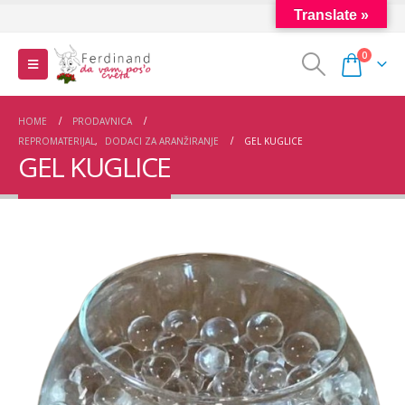
Translate »
0
HOME
PRODAVNICA
REPROMATERIJAL
,
DODACI ZA ARANŽIRANJE
GEL KUGLICE
GEL KUGLICE