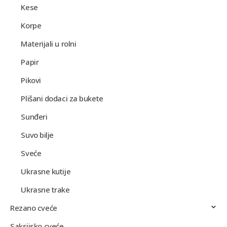
Kese
Korpe
Materijali u rolni
Papir
Pikovi
Plišani dodaci za bukete
Sunđeri
Suvo bilje
Sveće
Ukrasne kutije
Ukrasne trake
Rezano cveće
Saksijsko cveće