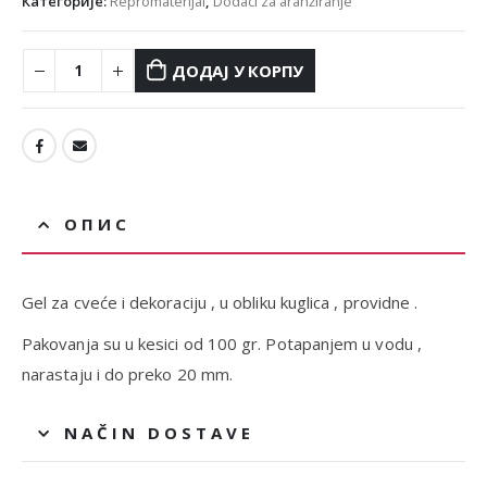
Категорије:
Repromaterijal
,
Dodaci za aranžiranje
ДОДАЈ У КОРПУ
ОПИС
Gel za cveće i dekoraciju , u obliku kuglica , providne .
Pakovanja su u kesici od 100 gr. Potapanjem u vodu ,
narastaju i do preko 20 mm.
NAČIN DOSTAVE