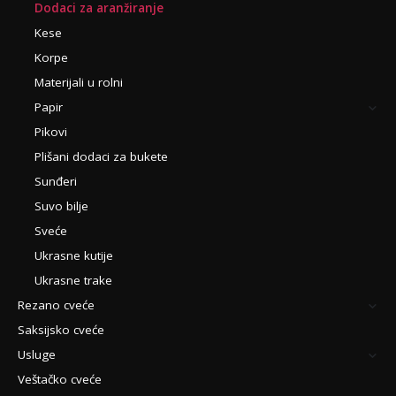
Dodaci za aranžiranje
Kese
Korpe
Materijali u rolni
Papir
Pikovi
Plišani dodaci za bukete
Sunđeri
Suvo bilje
Sveće
Ukrasne kutije
Ukrasne trake
Rezano cveće
Saksijsko cveće
Usluge
Veštačko cveće