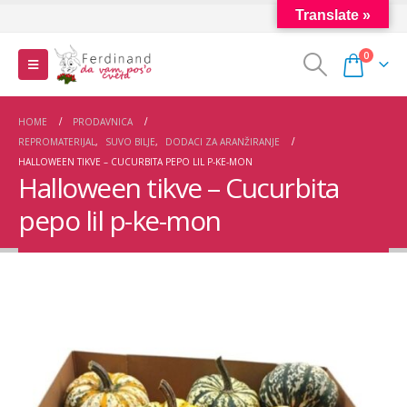
Translate »
0
HOME
PRODAVNICA
REPROMATERIJAL
,
SUVO BILJE
,
DODACI ZA ARANŽIRANJE
HALLOWEEN TIKVE – CUCURBITA PEPO LIL P-KE-MON
Halloween tikve – Cucurbita
pepo lil p-ke-mon