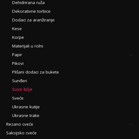
Dehidrirana ruža
Dekorativne torbice
Dodaci za aranžiranje
Kese
Korpe
Materijali u rolni
Papir
Pikovi
Plišani dodaci za bukete
Sunđeri
Suvo bilje
Sveće
Ukrasne kutije
Ukrasne trake
Rezano cveće
Saksijsko cveće