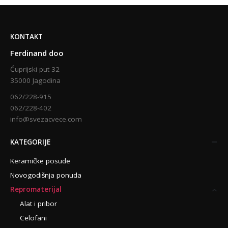
KONTAKT
Ferdinand doo
Ćuprijski put 32
35000 Jagodina
062/228-915
062/228-402
info@svezacvece.com
KATEGORIJE
Keramičke posude
Novogodišnja ponuda
Repromaterijal
Alat i pribor
Celofani