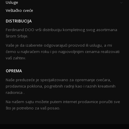
Usluge
Veštačko cveće
DISTRIBUCIJA
Ferdinand DOO vrši distribuciju kompletnog svog asortimana
širom Srbije.
Vaše je da izaberete odgovarajući proizvod ili uslugu, a mi
ćemo u najkraćem roku i po najpovoljnijim cenama realizovati
vaš zahtev.
OPREMA
Naše preduzeće je specijalizovano za opremanje cvećara,
prodavnica poklona, pogrebnih radnji kao i raznih kreativnih
radionica .
Na našem sajtu možete putem internet prodavnice poručiti sve
što je potrebno za vaš posao.