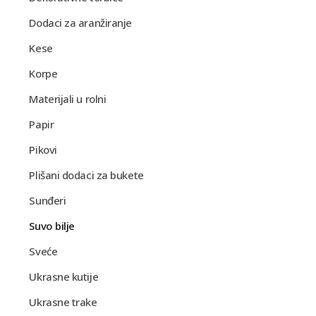
Dodaci za aranžiranje
Kese
Korpe
Materijali u rolni
Papir
Pikovi
Plišani dodaci za bukete
Sunđeri
Suvo bilje
Sveće
Ukrasne kutije
Ukrasne trake