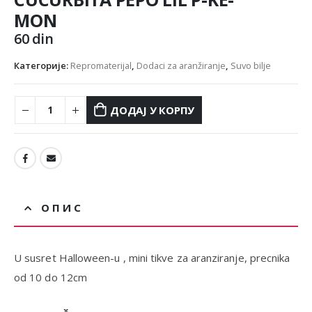
MON
60
din
Категорије:
Repromaterijal
,
Dodaci za aranžiranje
,
Suvo bilje
ДОДАЈ У КОРПУ
ОПИС
U susret Halloween-u , mini tikve za aranziranje, precnika
od 10 do 12cm