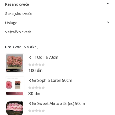
Rezano cveće
Saksijsko cveće
Usluge
Veštačko cveće
Proizvodi Na Akciji
R Tr Odilia 70cm
0
out of 5
100
din
R Gr Sophia Loren 50cm
0
out of 5
80
din
R Gr Sweet Akito x25 (ec) 50cm
0
out of 5