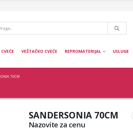
 CVEĆE
VEŠTAČKO CVEĆE
REPROMATERIJAL
USLUGE
SONIA 70CM
SANDERSONIA 70CM
Nazovite za cenu