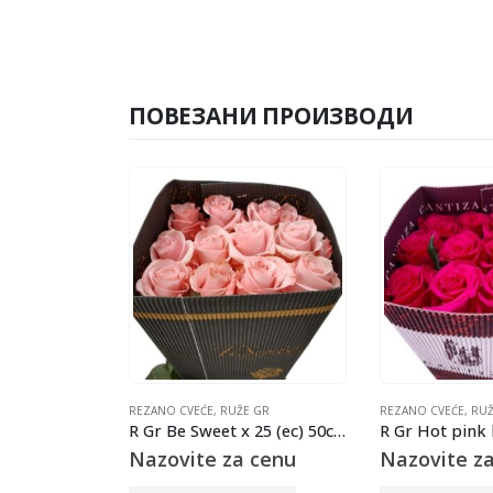
ПОВЕЗАНИ ПРОИЗВОДИ
NILO
REZANO CVEĆE
,
RUŽE GR
REZANO CVEĆE
,
RUŽ
l torch 80cm
R Gr Be Sweet x 25 (ec) 50cm
 cenu
Nazovite za cenu
Nazovite z