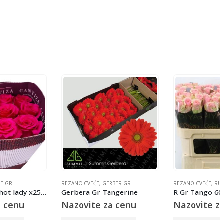
E GR
REZANO CVEĆE
,
GERBER GR
REZANO CVEĆE
,
R
R Gr Hot pink hot lady x25 (ec)
Gerbera Gr Tangerine
R Gr Tango 
a cenu
Nazovite za cenu
Nazovite z