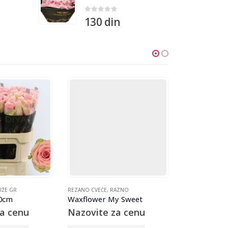
0
out of 5
130
din
UŽE GR
REZANO CVEĆE
,
RAZNO
REZANO CVEĆE
,
60cm
Waxflower My Sweet
Cotinus mag
a cenu
Nazovite za cenu
Nazovite 