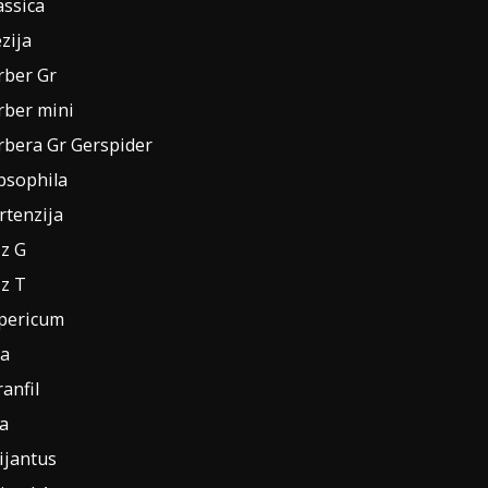
assica
zija
rber Gr
rber mini
rbera Gr Gerspider
psophila
rtenzija
iz G
iz T
pericum
la
anfil
la
ijantus