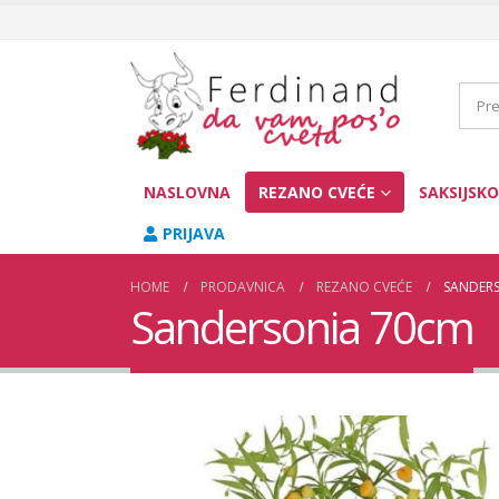
NASLOVNA
REZANO CVEĆE
SAKSIJSKO
PRIJAVA
HOME
PRODAVNICA
REZANO CVEĆE
SANDER
Sandersonia 70cm