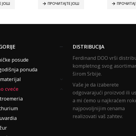
Е ЈОШ
ПРОЧИТАЈТЕ ЈОШ
ПРОЧИТАЈ
GORIJE
DISTRIBUCIJA
Ferdinand DOO vrši distrib
ičke posude
kompletnog svog asortima
odišnja ponuda
širom Srbije.
materijal
Vaše je da izaberete
o cveće
odgovarajući proizvod ili u
stroemeria
a mi ćemo u najkraćem roku
thurium
najpovoljnijim cenama
realizovati vaš zahtev.
uvardia
žur