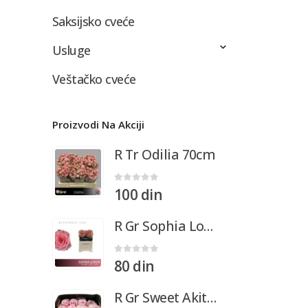
Saksijsko cveće
Usluge
Veštačko cveće
Proizvodi Na Akciji
R Tr Odilia 70cm
0
out of 5
100
din
R Gr Sophia Loren 50cm
0
out of 5
80
din
R Gr Sweet Akito x25 (ec) 50cm