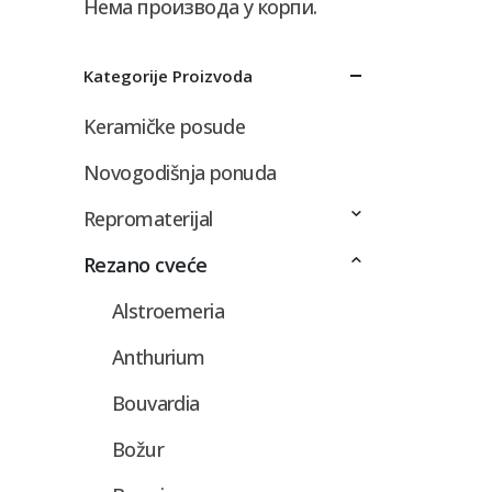
Нема производа у корпи.
Kategorije Proizvoda
Keramičke posude
Novogodišnja ponuda
Repromaterijal
Rezano cveće
Alstroemeria
Anthurium
Bouvardia
Božur