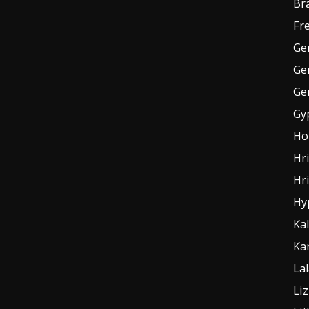
Br
Fre
Ge
Ge
Ge
Gy
Ho
Hr
Hr
Hy
Ka
Kar
La
Liz