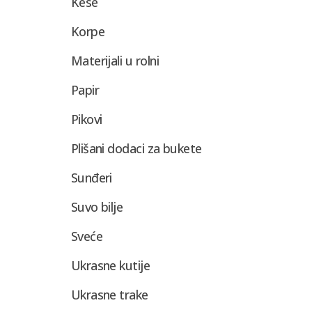
Kese
Korpe
Materijali u rolni
Papir
Pikovi
Plišani dodaci za bukete
Sunđeri
Suvo bilje
Sveće
Ukrasne kutije
Ukrasne trake