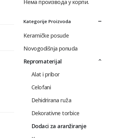
Нема производа у корпи.
Kategorije Proizvoda
Keramičke posude
Novogodišnja ponuda
Repromaterijal
Alat i pribor
Celofani
Dehidrirana ruža
Dekorativne torbice
Dodaci za aranžiranje