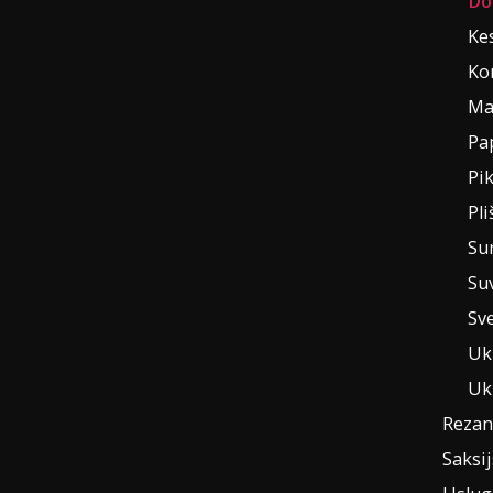
Do
Ke
Ko
Mat
Pa
Pi
Pli
Su
Suv
Sv
Uk
Uk
Rezan
Saksi