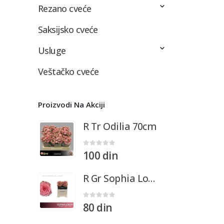
Rezano cveće
Saksijsko cveće
Usluge
Veštačko cveće
Proizvodi Na Akciji
R Tr Odilia 70cm
0
out of 5
100
din
R Gr Sophia Loren 50cm
0
out of 5
80
din