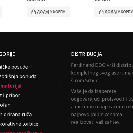
ОРПУ
ДОДАЈ У КОРПУ
ДОДАЈ У 
GORIJE
DISTRIBUCIJA
Ferdinand DOO vrši distrib
ičke posude
kompletnog svog asortima
odišnja ponuda
širom Srbije.
materijal
Vaše je da izaberete
t i pribor
odgovarajući proizvod ili u
lofani
a mi ćemo u najkraćem roku
hidrirana ruža
najpovoljnijim cenama
realizovati vaš zahtev.
korativne torbice