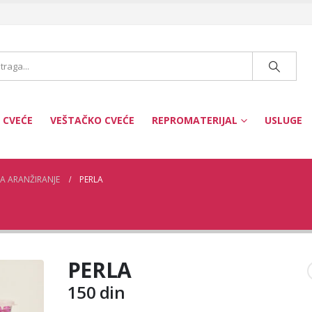
 CVEĆE
VEŠTAČKO CVEĆE
REPROMATERIJAL
USLUGE
A ARANŽIRANJE
PERLA
PERLA
150
din