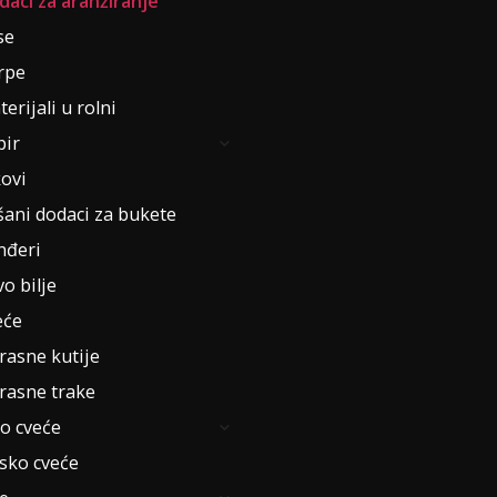
daci za aranžiranje
se
rpe
erijali u rolni
pir
kovi
šani dodaci za bukete
nđeri
o bilje
eće
rasne kutije
rasne trake
o cveće
jsko cveće