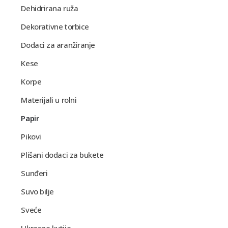
Dehidrirana ruža
Dekorativne torbice
Dodaci za aranžiranje
Kese
Korpe
Materijali u rolni
Papir
Pikovi
Plišani dodaci za bukete
Sunđeri
Suvo bilje
Sveće