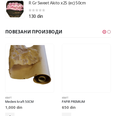
R Gr Sweet Akito x25 (ec) 50cm
0
out of 5
130
din
ПОВЕЗАНИ ПРОИЗВОДИ
KRAFT
KRAFT
Medeni kraft 50CM
PAPIR PREMIUM
1,000
din
650
din
Овај производ има више варијанти. Опције могу бити изабране на страници производа.