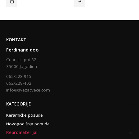
KONTAKT
Ferdinand doo
Ćuprijski put 32
35000 Jagodina
062/228-915
062/228-402
info@svezacvece.com
KATEGORIJE
Keramičke posude
Novogodišnja ponuda
Repromaterijal