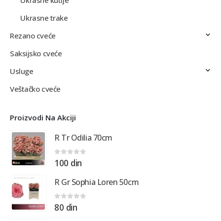
Ukrasne kutije
Ukrasne trake
Rezano cveće
Saksijsko cveće
Usluge
Veštačko cveće
Proizvodi Na Akciji
R Tr Odilia 70cm
0
out of 5
100
din
R Gr Sophia Loren 50cm
0
out of 5
80
din