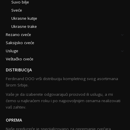
Suvo bilje
Sveće
Ukrasne kutije
Ukrasne trake
Rezano cveće
Saksijsko cveće
Usluge
Veštačko cveće
DISTRIBUCIJA
Ferdinand DOO vrši distribuciju kompletnog svog asortimana
širom Srbije.
Vaše je da izaberete odgovarajući proizvod ili uslugu, a mi
ćemo u najkraćem roku i po najpovoljnijim cenama realizovati
vaš zahtev.
OPREMA
Naše preduzeće je specijalizovano za opremanje cvećara,