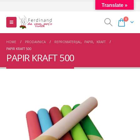
Translate »
0
HOME
PRODAVNICA
REPROMATERIJAL
,
PAPIR
,
KRAFT
PAPIR KRAFT 500
PAPIR KRAFT 500