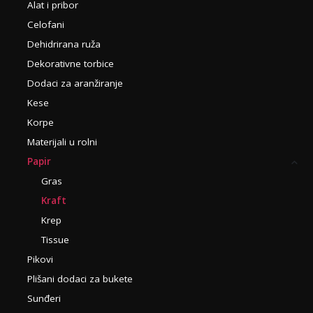
Alat i pribor
Celofani
Dehidrirana ruža
Dekorativne torbice
Dodaci za aranžiranje
Kese
Korpe
Materijali u rolni
Papir
Gras
Kraft
Krep
Tissue
Pikovi
Plišani dodaci za bukete
Sunđeri