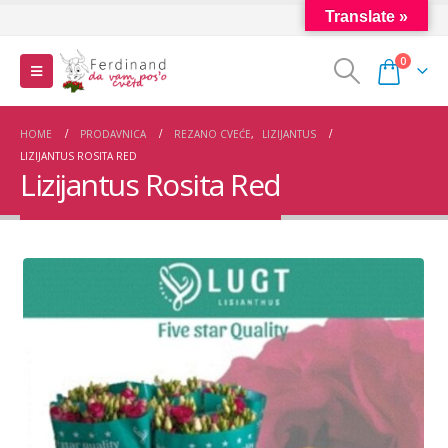
Translate »
0
HOME
PRODAVNICA
REZANO CVEĆE
,
LIZIJANTUS
LIZIJANTUS ROSITA RED
Lizijantus Rosita Red