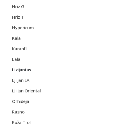
Hriz G
Hriz T
Hypericum
Kala
Karanfil
Lala
Lizijantus
Ljiljan LA
Ljiljan Oriental
Orhideja
Razno
Ruža Trol