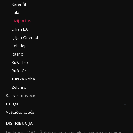
Karanfil
Lala
Lizijantus
Ljiljan LA
Ljiljan Oriental
Orhideja
Razno
Ruža Trol
Ruže Gr
Turska Roba
Zelenilo
Saksijsko cveće
Usluge
Veštačko cveće
DISTRIBUCIJA
Ferdinand DOO vrši distribuciju kompletnog svog asortimana