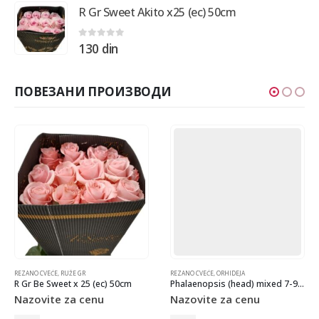
R Gr Sweet Akito x25 (ec) 50cm
0
out of 5
130
din
ПОВЕЗАНИ ПРОИЗВОДИ
REZANO CVEĆE
,
RUŽE GR
REZANO CVEĆE
,
ORHIDEJA
R Gr Be Sweet x 25 (ec) 50cm
Phalaenopsis (head) mixed 7-9FL
Nazovite za cenu
Nazovite za cenu