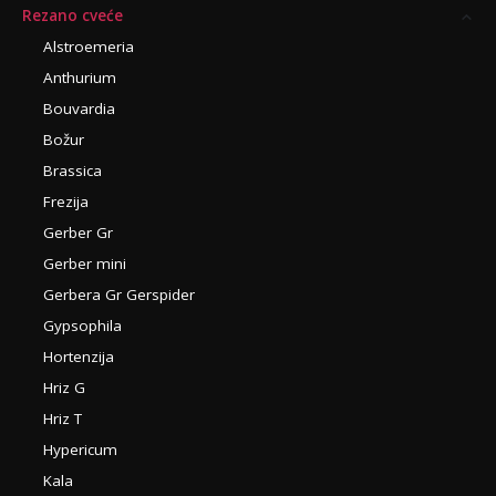
Rezano cveće
Alstroemeria
Anthurium
Bouvardia
Božur
Brassica
Frezija
Gerber Gr
Gerber mini
Gerbera Gr Gerspider
Gypsophila
Hortenzija
Hriz G
Hriz T
Hypericum
Kala