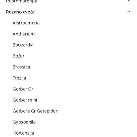
Repromaterijal
Rezano cveće
Alstroemeria
Anthurium
Bouvardia
Božur
Brassica
Frezija
Gerber Gr
Gerber mini
Gerbera Gr Gerspider
Gypsophila
Hortenzija