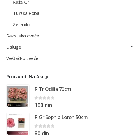
Ruže Gr
Turska Roba
Zelenilo
Saksijsko cveće
Usluge
Veštačko cveće
Proizvodi Na Akciji
R Tr Odilia 70cm
0
out of 5
100
din
R Gr Sophia Loren 50cm
0
out of 5
80
din