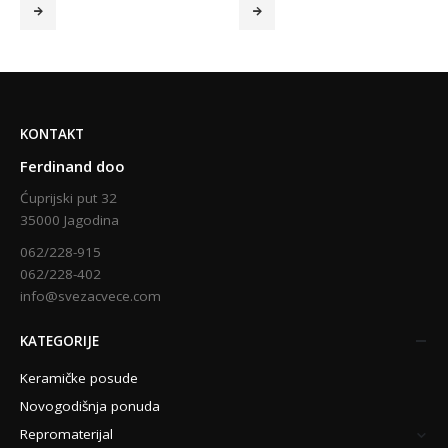
KONTAKT
Ferdinand doo
Ćuprijski put 32
35000 Jagodina
062/228-915
062/228-402
info@svezacvece.com
KATEGORIJE
Keramičke posude
Novogodišnja ponuda
Repromaterijal