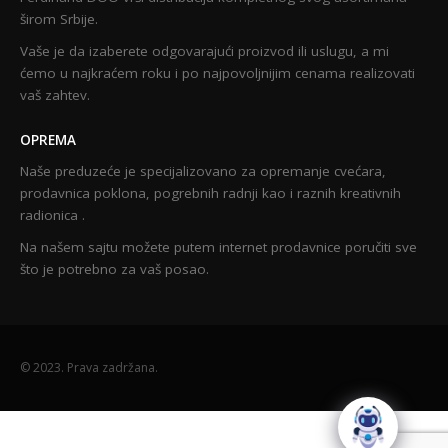
širom Srbije.
Vaše je da izaberete odgovarajući proizvod ili uslugu, a mi
ćemo u najkraćem roku i po najpovoljnijim cenama realizovati
vaš zahtev.
OPREMA
Naše preduzeće je specijalizovano za opremanje cvećara,
prodavnica poklona, pogrebnih radnji kao i raznih kreativnih
radionica .
Na našem sajtu možete putem internet prodavnice poručiti sve
što je potrebno za vaš posao.
© 2023. Prava zadržana.