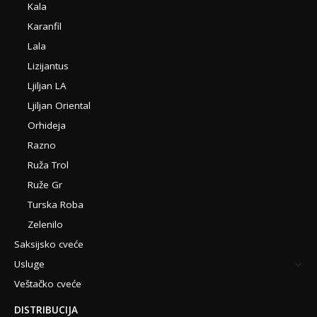
Kala
Karanfil
Lala
Lizijantus
Ljiljan LA
Ljiljan Oriental
Orhideja
Razno
Ruža Trol
Ruže Gr
Turska Roba
Zelenilo
Saksijsko cveće
Usluge
Veštačko cveće
DISTRIBUCIJA