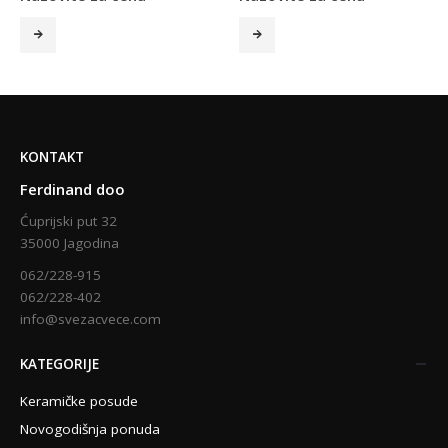
KONTAKT
Ferdinand doo
Ćuprijski put 32
35000 Jagodina
062/228-915
062/228-402
info@svezacvece.com
KATEGORIJE
Keramičke posude
Novogodišnja ponuda