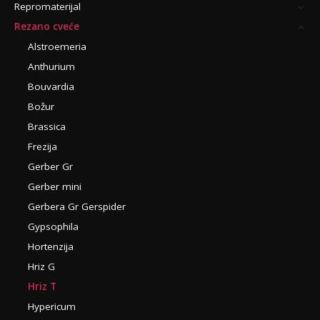
Repromaterijal
Rezano cveće
Alstroemeria
Anthurium
Bouvardia
Božur
Brassica
Frezija
Gerber Gr
Gerber mini
Gerbera Gr Gerspider
Gypsophila
Hortenzija
Hriz G
Hriz T
Hypericum