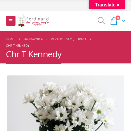
Translate »
0
HOME
PRODAVNICA
REZANO CVEĆE
,
HRIZ T
CHR T KENNEDY
Chr T Kennedy