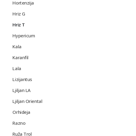
Hortenzija
Hriz G
Hriz T
Hypericum
Kala
Karanfil
Lala
Lizijantus
Ljiljan LA
Ljiljan Oriental
Orhideja
Razno
Ruža Trol