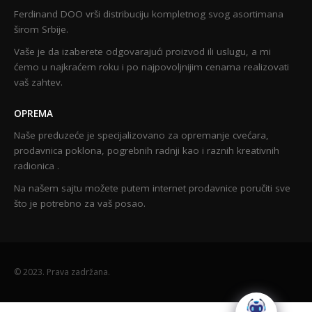
Ferdinand DOO vrši distribuciju kompletnog svog asortimana
širom Srbije.
Vaše je da izaberete odgovarajući proizvod ili uslugu, a mi
ćemo u najkraćem roku i po najpovoljnijim cenama realizovati
vaš zahtev.
OPREMA
Naše preduzeće je specijalizovano za opremanje cvećara,
prodavnica poklona, pogrebnih radnji kao i raznih kreativnih
radionica .
Na našem sajtu možete putem internet prodavnice poručiti sve
što je potrebno za vaš posao.
© 2023. Prava zadržana.