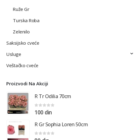
Ruže Gr
Turska Roba
Zelenilo
Saksijsko cveće
Usluge
Veštačko cveće
Proizvodi Na Akciji
R Tr Odilia 70cm
0
out of 5
100
din
R Gr Sophia Loren 50cm
0
out of 5