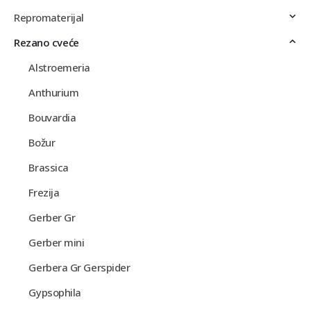
Repromaterijal
Rezano cveće
Alstroemeria
Anthurium
Bouvardia
Božur
Brassica
Frezija
Gerber Gr
Gerber mini
Gerbera Gr Gerspider
Gypsophila