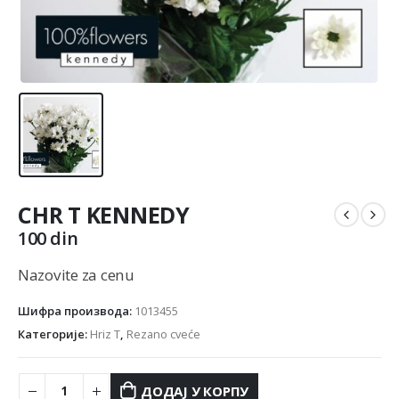
CHR T KENNEDY
100
din
Nazovite za cenu
Шифра производа:
1013455
Категорије:
Hriz T
,
Rezano cveće
ДОДАЈ У КОРПУ