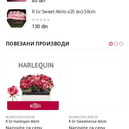
80
din
R Gr Sweet Akito x25 (ec) 50cm
0
out of 5
130
din
ПОВЕЗАНИ ПРОИЗВОДИ
REZANO CVEĆE
,
RUŽE GR
REZANO CVEĆE
,
RUŽE GR
R Gr Harlequin 60cm
R Gr Sweetnesse 60cm
Nazovite za cenu
Nazovite za cenu